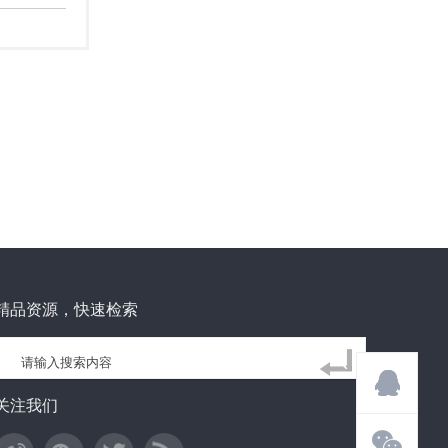
精品资源，快速检索
关注我们