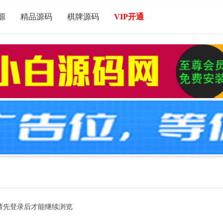
源
精品源码
棋牌源码
VIP开通
请先登录后才能继续浏览