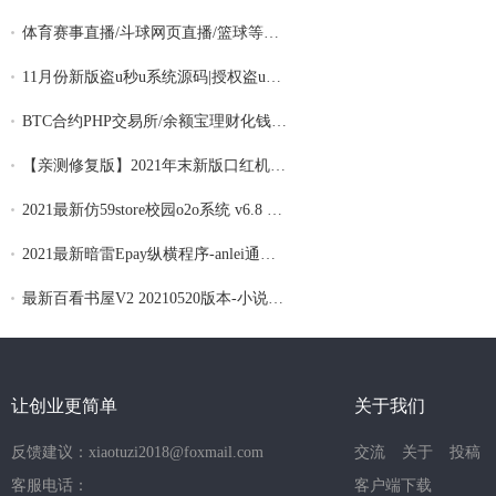
体育赛事直播/斗球网页直播/篮球等体育游戏
11月份新版盗u秒u系统源码|授权盗u系统|盗u
BTC合约PHP交易所/余额宝理财化钱包/自带ph
【亲测修复版】2021年末新版口红机运营源码
2021最新仿59store校园o2o系统 v6.8 夜猫店
2021最新暗雷Epay纵横程序-anlei通道融合一
最新百看书屋V2 20210520版本-小说APP网站
让创业更简单
关于我们
反馈建议：xiaotuzi2018@foxmail.com
交流
关于
投稿
客服电话：
客户端下载