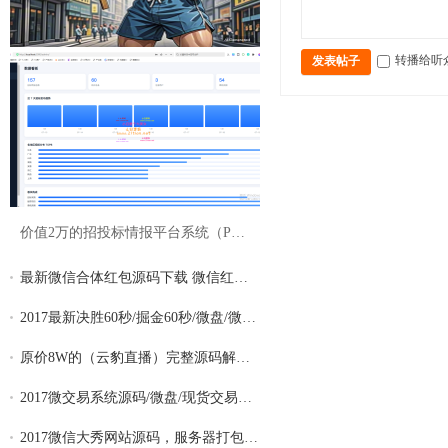
转播给听
发表帖子
价值2万的招投标情报平台系统（PC+手机+小
最新微信合体红包源码下载 微信红包合体源
2017最新决胜60秒/掘金60秒/微盘/微交易/二
原价8W的（云豹直播）完整源码解除版 手机
2017微交易系统源码/微盘/现货交易平台贵金
2017微信大秀网站源码，服务器打包版、完整