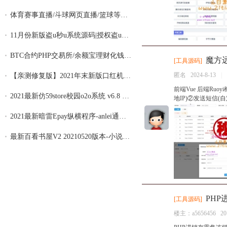
体育赛事直播/斗球网页直播/篮球等体育游戏
11月份新版盗u秒u系统源码|授权盗u系统|盗u
BTC合约PHP交易所/余额宝理财化钱包/自带ph
魔方远
[
工具源码
]
匿名
2024-8-13
|
【亲测修复版】2021年末新版口红机运营源码
前端Vue 后端Ruo
2021最新仿59store校园o2o系统 v6.8 夜猫店
地IP)②发送短信(
2021最新暗雷Epay纵横程序-anlei通道融合一
最新百看书屋V2 20210520版本-小说APP网站
PHP
[
工具源码
]
楼主：
a5656456
20