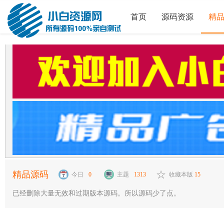
首页
源码资源
精
精品源码
今日
0
主题
1313
收藏本版
15
已经删除大量无效和过期版本源码。所以源码少了点。