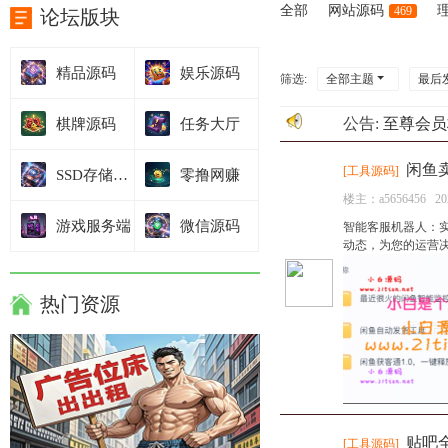
全部
网站源码
469
论坛版块
精品源码
娱乐源码
筛选:
全部主题
最后
公告:
至尊会员
棋牌源码
任务大厅
闲鱼
[
工具源码
]
SSD存储技术
零撸网赚
楼主：
a5656456
20
游戏服务端
微信源码
智能客服机器人：实
动态，为您的运营决策
热门资源
贴吧
[
工具源码
]