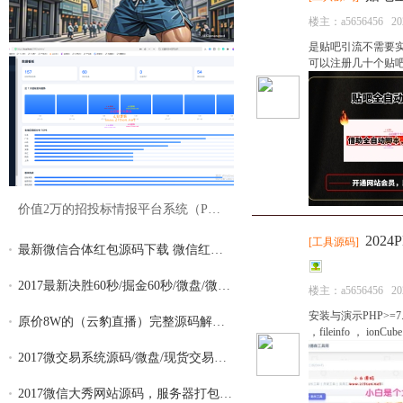
楼主：
a5656456
20
是贴吧引流不需要
可以注册几十个贴吧
价值2万的招投标情报平台系统（PC+手机+小
20
[
工具源码
]
最新微信合体红包源码下载 微信红包合体源
2017最新决胜60秒/掘金60秒/微盘/微交易/二
楼主：
a5656456
20
安装与演示PHP>=7.
原价8W的（云豹直播）完整源码解除版 手机
，fileinfo ， i
2017微交易系统源码/微盘/现货交易平台贵金
2017微信大秀网站源码，服务器打包版、完整