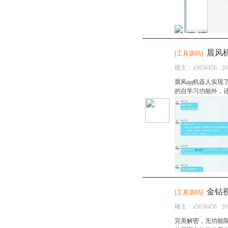
晨风机
[
工具源码
]
楼主：
a5656456
20
晨风qq机器人实现
的自学习功能外，还
金钻视
[
工具源码
]
楼主：
a5656456
20
完美解密，无功能