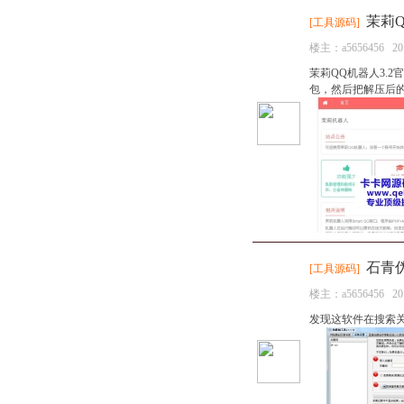
茉莉Q
[
工具源码
]
楼主：
a5656456
20
茉莉QQ机器人3.2
包，然后把解压后的所有文
石青伪
[
工具源码
]
楼主：
a5656456
20
发现这软件在搜索