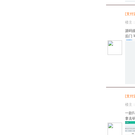
[
支付
楼主
源码描
后门 
[
支付
楼主
一款F
拿去