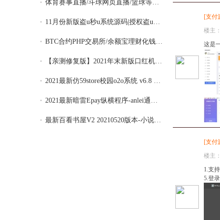
体育赛事直播/斗球网页直播/篮球等体育游戏
[
支付
11月份新版盗u秒u系统源码|授权盗u系统|盗u
楼主
BTC合约PHP交易所/余额宝理财化钱包/自带ph
这是一
【亲测修复版】2021年末新版口红机运营源码
2021最新仿59store校园o2o系统 v6.8 夜猫店
2021最新暗雷Epay纵横程序-anlei通道融合一
最新百看书屋V2 20210520版本-小说APP网站
[
支付
楼主
1.支
5.登