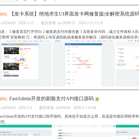
【发卡系统】绝地求生UI界面发卡网修复版|全解密系统源
源码
]
：
a5656456
2020-5-11
|
最后发表:
qw2650123
2020-5-15 15:29
述： 1.修复首页打开空白 2.修复易支付对接失败 3.去除多余代码，减少文件体积 4.
可商用 安装教程 ①：将源码上传至虚拟机或者服务器并解压（源码放在服务器根目录） .
FastAdmin开发的刷脸支付API接口源码
源码
]
：
a5656456
2020-5-3
|
最后发表:
a5656456
2020-5-3 19:40
astAdmin开发的API支付接口程序源码。具体也不知道怎么用，应该是对接应用程
研究。