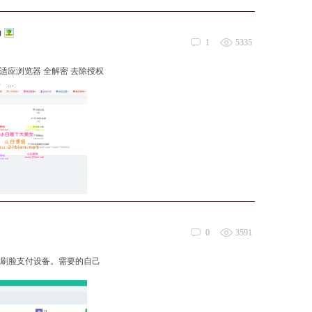
码
1
5335
自适应浏览器 全解密 去除授权
..
0
3591
序和刷脸支付设备。需要的自己