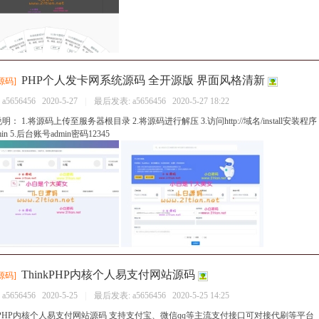
PHP个人发卡网系统源码 全开源版 界面风格清新
源码
]
：
a5656456
2020-5-27
|
最后发表:
a5656456
2020-5-27 18:22
： 1.将源码上传至服务器根目录 2.将源码进行解压 3.访问http://域名/install安装程序 4
min 5.后台账号admin密码12345
ThinkPHP内核个人易支付网站源码
源码
]
：
a5656456
2020-5-25
|
最后发表:
a5656456
2020-5-25 14:25
nkPHP内核个人易支付网站源码 支持支付宝、微信qq等主流支付接口可对接代刷等平台