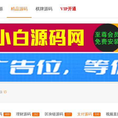
源
精品源码
棋牌源码
VIP开通
本版
15
码
理财源码
区块链源码
支付源码
视频直
469
262
227
100