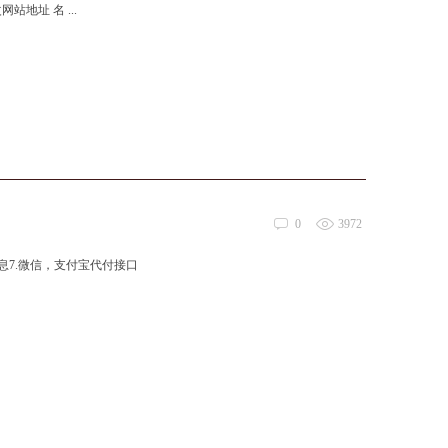
 修改网站地址 名 ...
0
3972
单信息7.微信，支付宝代付接口