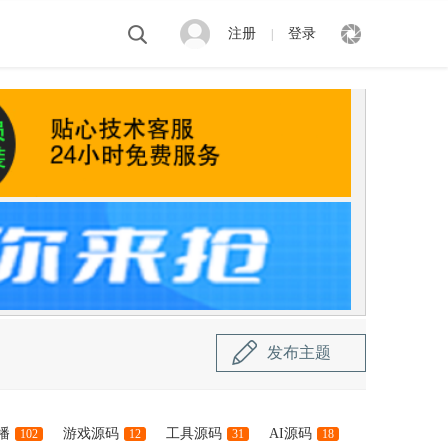
注册
登录
|
发布主题
播
游戏源码
工具源码
AI源码
102
12
31
18