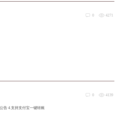
0
4271
0
4139
公告 4.支持支付宝一键转账