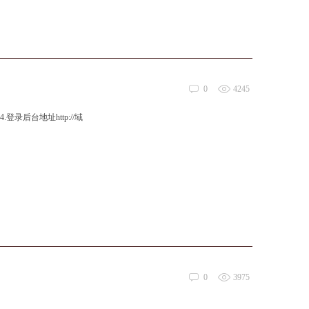
0
4245
.登录后台地址http://域
0
3975