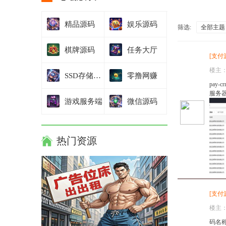
精品源码
娱乐源码
筛选:
全部主题
棋牌源码
任务大厅
[
支付
楼主
SSD存储技术
零撸网赚
pay
服务器
游戏服务端
微信源码
热门资源
[
支付
楼主
码名称