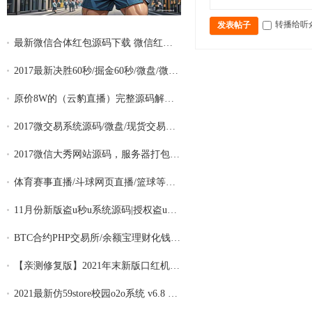
转播给听
发表帖子
最新微信合体红包源码下载 微信红包合体源
2017最新决胜60秒/掘金60秒/微盘/微交易/二
原价8W的（云豹直播）完整源码解除版 手机
2017微交易系统源码/微盘/现货交易平台贵金
2017微信大秀网站源码，服务器打包版、完整
体育赛事直播/斗球网页直播/篮球等体育游戏
11月份新版盗u秒u系统源码|授权盗u系统|盗u
BTC合约PHP交易所/余额宝理财化钱包/自带ph
【亲测修复版】2021年末新版口红机运营源码
2021最新仿59store校园o2o系统 v6.8 夜猫店