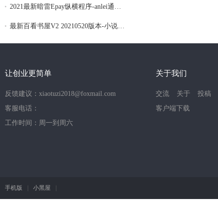
2021最新暗雷Epay纵横程序-anlei通道融合一
最新百看书屋V2 20210520版本-小说APP网站
让创业更简单
关于我们
反馈建议：xiaotuzi2018@foxmail.com
交流
关于
投稿
客服电话：
客户端下载
工作时间：周一到周六
手机版
|
小黑屋
|