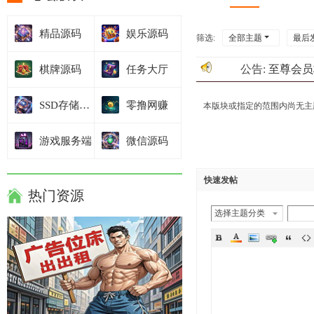
精品源码
娱乐源码
筛选:
全部主题
最后
公告:
至尊会员
棋牌源码
任务大厅
SSD存储技术
零撸网赚
本版块或指定的范围内尚无主
游戏服务端
微信源码
快速发帖
热门资源
选择主题分类