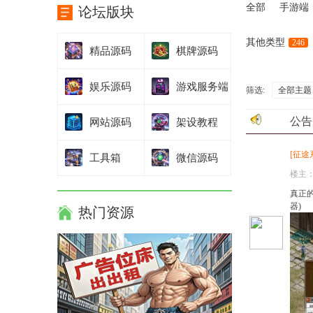
全部
手游端
论坛版块
其他类型
246
精品源码
棋牌源码
娱乐源码
游戏服务端
筛选:
全部主题
公告
网站源码
架设教程
[
征途
工具箱
微信源码
楼主
真正的
器)
热门资源