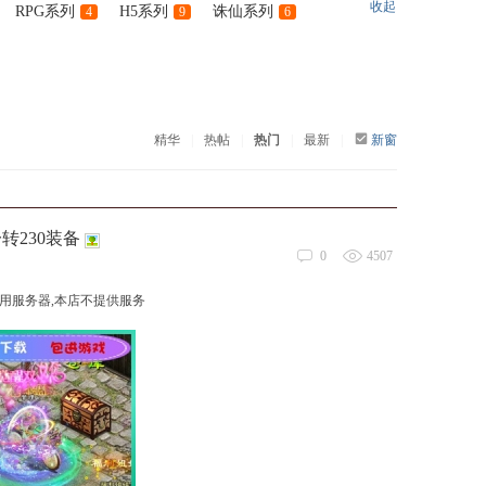
收起
RPG系列
H5系列
诛仙系列
4
9
6
精华
|
热帖
|
热门
|
最新
|
新窗
230装备
0
4507
租用服务器,本店不提供服务