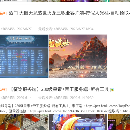
热门 大服天龙盛世火龙三职业客户端-带假人光柱-自动拾取-
系列
]
：
a5656456
2022-6-27
|
最后发表:
a5656456
2022-6-27 18:34
【征途服务端】230级皇帝+帝王服务端+所有工具
系列
]
：
a5656456
2020-6-14
|
最后发表:
a5656456
2020-6-14 20:39
务端】230级皇帝+帝王服务端+所有工具 1、帝王端：https://pan.baidu.com/s/1oepFw
ee2、登录器链接：https://pan.baidu.com/s/1wu99XclKB5FFPnekCIN4Gw 提取码：1dv3