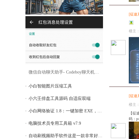
[
征途
楼主
微信自动聊天助手- Codeboy聊天机器人2.3.0
小白智能图片压缩工具
[
征途
小六壬排盘工具源码 自适应双端
楼主
小白网络验证 1.8：一键加密 EXE，全面支持
【征途服
码：p4
电脑技术员专用工具箱 v7.9
自动刷视频助手软件这是一款非常好用的自动