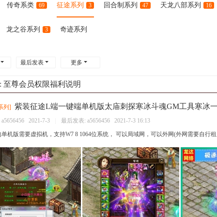
传奇系类
征途系列
回合制系列
天龙八部系列
69
3
47
16
龙之谷系列
奇迹系列
3
最后发表
更多
:
至尊会员权限福利说明
紫装征途L端一键端单机版太庙刺探寒冰斗魂GM工具寒冰一转
系列
]
：
a5656456
2021-7-3
|
最后发表:
a5656456
2021-7-3 16:13
单机版需要虚拟机，支持W7 8 1064位系统， 可以局域网，可以外网(外网需要自行