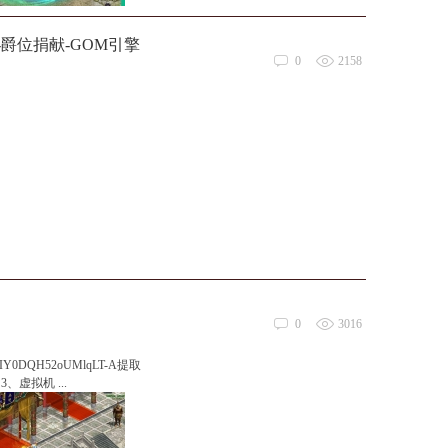
爵位捐献-GOM引擎
0
2158
0
3016
IY0DQH52oUMlqLT-A提取
 3、虚拟机 ...