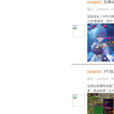
元神4.
[
其他类型
]
楼主：
a5656456
20
说在前头！WIN1
3.2任务版本，其
3个
[
其他类型
]
楼主：
a5656456
20
记得以前通宵玩蜀门
者，虽远必诛！让