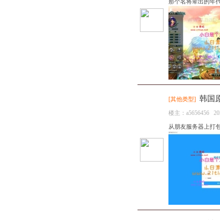
那个名将辈出的年代
韩国
[
其他类型
]
楼主：
a5656456
20
从朋友服务器上打