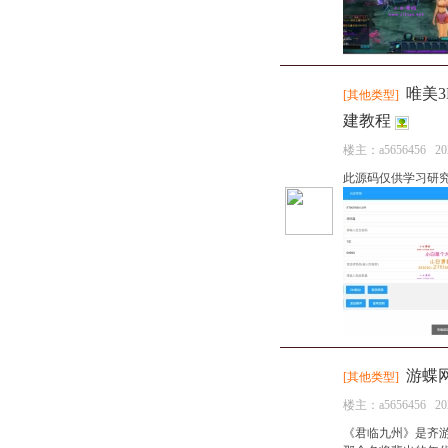
唯美
[
其他类型
]
建教程
楼主：
a5656456
20
此源码仅供学习研
游蝶
[
其他类型
]
楼主：
a5656456
20
《君临九州》是齐游