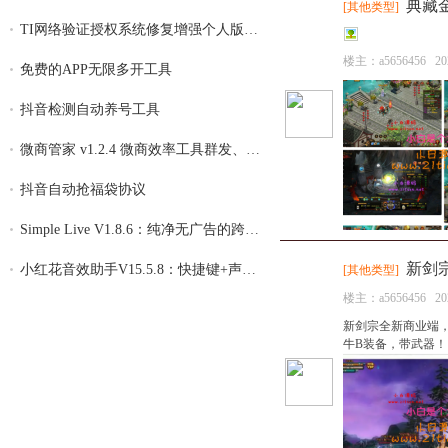
典藏
[
其他类型
]
TI网络验证授权系统修复增强个人版 v4.26
楼主：
a5656456
20
免费的APP无限多开工具
抖音检测自动养号工具
微商管家 v1.2.4 微商效率工具群发、清粉，
抖音自动抢福袋协议
Simple Live V1.8.6：纯净无广告的跨平台直
新剑
小红花音效助手V15.5.8：快捷键+声卡隔离，
[
其他类型
]
楼主：
a5656456
20
新剑宗全新商业端，
牛B装备，带武器！