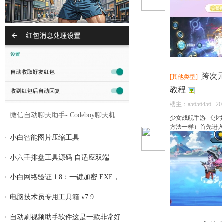
跨次
[
其他类型
]
教程
楼主：
a5656456
20
微信自动聊天助手- Codeboy聊天机器人2.3.0
少女战舰手游 《少女战舰
方法一样）首先进入我
小白智能图片压缩工具
小六壬排盘工具源码 自适应双端
小白网络验证 1.8：一键加密 EXE，全面支持
电脑技术员专用工具箱 v7.9
自动刷视频助手软件这是一款非常好用的自动