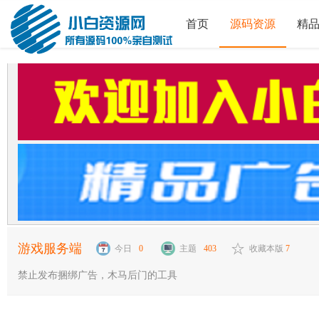
首页
源码资源
精
游戏服务端
今日
0
主题
403
收藏本版
7
禁止发布捆绑广告，木马后门的工具