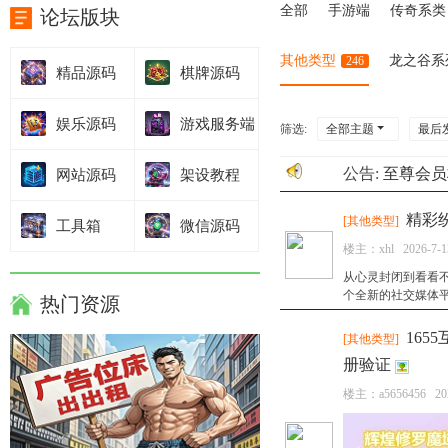
全部
手游端
传奇系类
论坛版块
其他类型
龙之谷系
246
精品源码
棋牌源码
娱乐源码
游戏服务端
筛选:
全部主题
最后
公告:
至尊会员
网站源码
架设教程
精彩
[
其他类型
]
工具箱
微信源码
楼主：
xhl
2026-7-1
从心灵封闭到看看不
个全新的社交媒体平
热门资源
16
[
其他类型
]
册验证
楼主：
a5656456
20