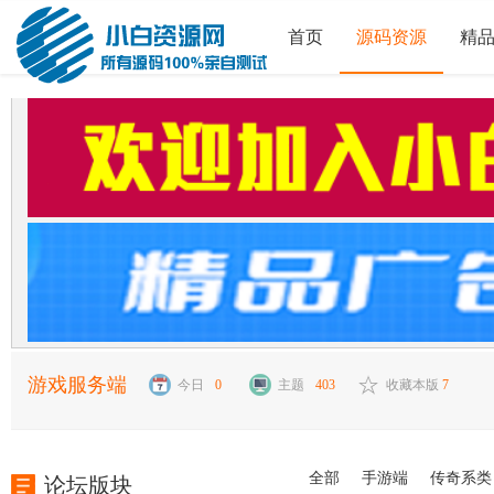
首页
源码资源
精
游戏服务端
今日
0
主题
403
收藏本版
7
全部
手游端
传奇系类
论坛版块