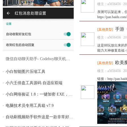
楼主：
a5656456
20
亲测可以架起来，但
https://pan.baidu.c
手游
[
其他类型
]
楼主：
a5656456
20
这是88玩放出来的
能力大神修复造福 小白别下 链
微信自动聊天助手- Codeboy聊天机器人2.3.0
欧美
[
其他类型
]
楼主：
a5656456
20
小白智能图片压缩工具
链接：http://pan.ba
小六壬排盘工具源码 自适应双端
小白网络验证 1.8：一键加密 EXE，全面支持
电脑技术员专用工具箱 v7.9
自动刷视频助手软件这是一款非常好用的自动