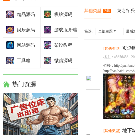
其他类型
龙之谷系
246
精品源码
棋牌源码
娱乐源码
游戏服务端
筛选:
全部主题
最后
网站源码
架设教程
页游
[
其他类型
]
楼主：
a5656456
20
工具箱
微信源码
链接：http://pan.
http://pan.baidu.
热门资源
地下
[
其他类型
]