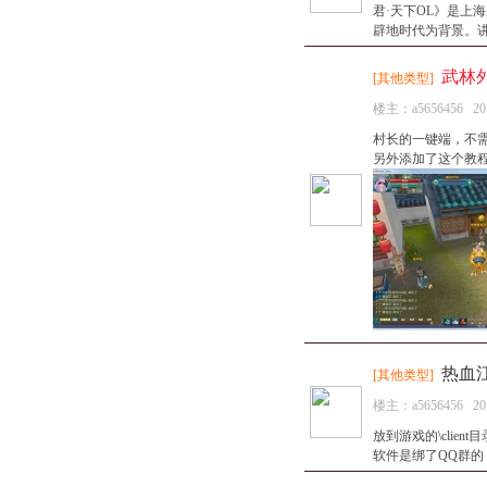
君·天下OL》是上
辟地时代为背景。讲
武林
[
其他类型
]
楼主：
a5656456
20
村长的一键端，不
另外添加了这个教程
热血江
[
其他类型
]
楼主：
a5656456
20
放到游戏的\clie
软件是绑了QQ群的 请