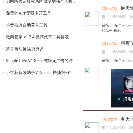
TI网络验证授权系统修复增强个人版 v4.26
逆天
[
其他类型
]
免费的APP无限多开工具
楼主：
a5656456
20
抖音检测自动养号工具
链接：http://pa
精品开服端。
微商管家 v1.2.4 微商效率工具群发、清粉，
黑夜
[
其他类型
]
抖音自动抢福袋协议
楼主：
a5656456
20
链接：http://pan.bai
Simple Live V1.8.6：纯净无广告的跨平台直
小红花音效助手V15.5.8：快捷键+声卡隔离，
君天
[
其他类型
]
楼主：
a5656456
20