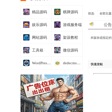
精品源码
棋牌源码
筛选:
全部主题
公告
娱乐源码
游戏服务端
网站源码
架设教程
本版块或指定的
工具箱
微信源码
WordPress模板
dedecms商业模板
快速发帖
选择主题分