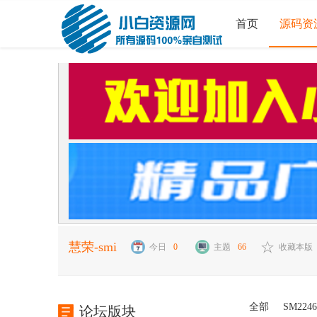
首页
源码资
慧荣-smi
今日
0
主题
66
收藏本版
全部
SM224
论坛版块