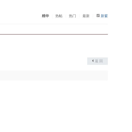
精华
|
热帖
|
热门
|
最新
|
新窗
返 回
高级模式