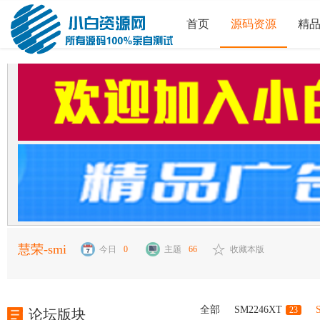
首页
源码资源
精
慧荣-smi
今日
0
主题
66
收藏本版
全部
SM2246XT
23
论坛版块