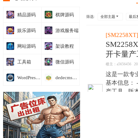
精品源码
棋牌源码
筛选:
全部主题
最后
娱乐源码
游戏服务端
[
SM2258XT
SM2258
网站源码
架设教程
开卡量产
工具箱
微信源码
楼主：
a5656456
20
这是一款专业
WordPress模板
dedecms商业模板
基本信息： -
产工具 - 版本
系列主 ...