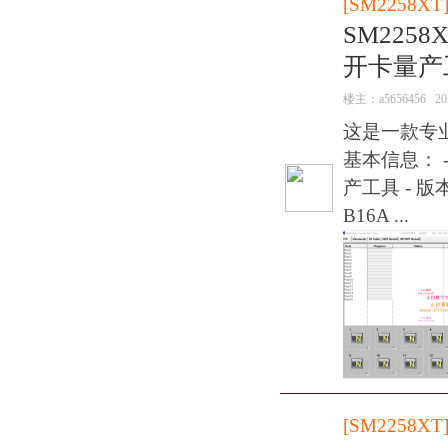
[
SM2258XT
SM2258
开卡量产
楼主：
a5656456
20
这是一款专业
基本信息： -
产工具 - 版本
B16A ...
[
SM2258XT