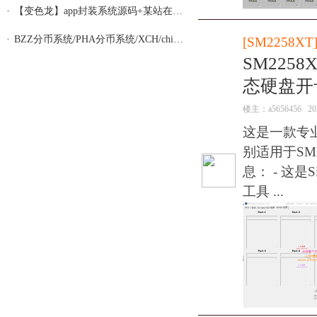
【变色龙】app封装系统源码+某站在售上千的
BZZ分币系统/PHA分币系统/XCH/chia分币 奇
[
SM2258XT
SM2258
态硬盘开
楼主：
a5656456
20
这是一款专
别适用于SM2
息： - 这是S
工具 ...