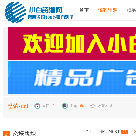
首页
源码资源
精
慧荣-smi
今日
0
主题
66
收藏本版
全部
SM2246XT
23
论坛版块