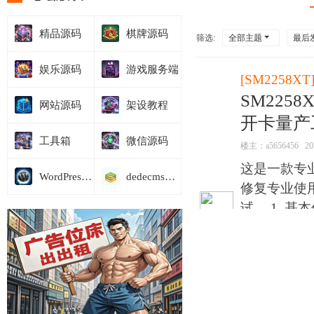
精品源码
棋牌源码
筛选:
全部主题
最后
娱乐源码
游戏服务端
[
SM2258XT
SM2258
网站源码
架设教程
开卡量产
工具箱
微信源码
楼主：
a5656456
20
这是一款专
WordPress模板
dedecms商业模板
修复专业使用
试。 1. 基本
控专用 ...