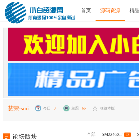
首页
源码资源
精
慧荣-smi
今日
0
主题
66
收藏本版
全部
SM2246XT
23
论坛版块