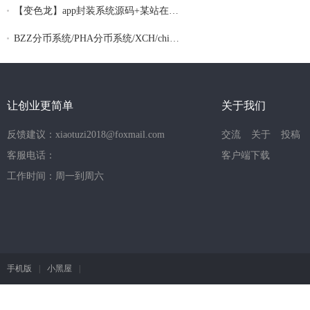
【变色龙】app封装系统源码+某站在售上千的
BZZ分币系统/PHA分币系统/XCH/chia分币 奇
让创业更简单
关于我们
反馈建议：xiaotuzi2018@foxmail.com
交流
关于
投稿
客服电话：
客户端下载
工作时间：周一到周六
手机版
|
小黑屋
|