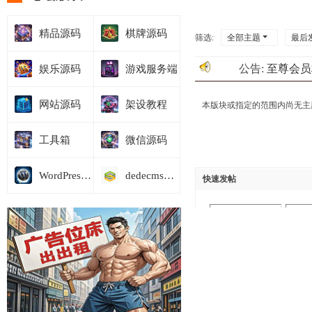
精品源码
棋牌源码
筛选:
全部主题
最后
公告:
至尊会员
娱乐源码
游戏服务端
网站源码
架设教程
本版块或指定的范围内尚无主
工具箱
微信源码
WordPress模板
dedecms商业模板
快速发帖
选择主题分类