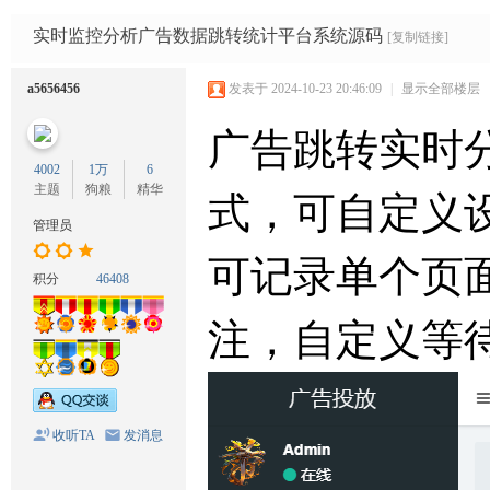
码
网
实时监控分析广告数据跳转统计平台系统源码
[复制链接]
a5656456
发表于 2024-10-23 20:46:09
|
显示全部楼层
广告跳转实时分
4002
1万
6
主题
狗粮
精华
式，可自定义
管理员
可记录单个页
积分
46408
注，自定义等
收听TA
发消息