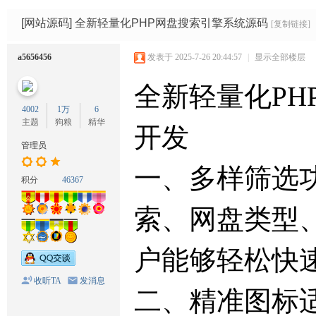
码
网
[网站源码]
全新轻量化PHP网盘搜索引擎系统源码
[复制链接]
a5656456
发表于 2025-7-26 20:44:57
|
显示全部楼层
全新轻量化PH
4002
1万
6
主题
狗粮
精华
开发
管理员
一、多样筛选
积分
46367
索、网盘类型
户能够轻松快
收听TA
发消息
二、精准图标