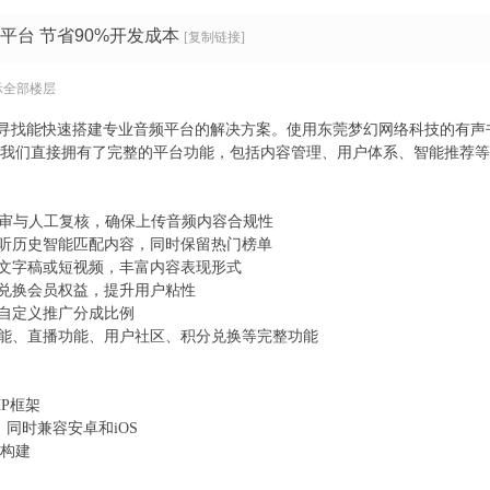
平台 节省90%开发成本
[复制链接]
示全部楼层
寻找能快速搭建专业音频平台的解决方案。使用东莞梦幻网络科技的有声
，让我们直接拥有了完整的平台功能，包括内容管理、用户体系、智能推荐
I预审与人工复核，确保上传音频内容合规性
收听历史智能匹配内容，同时保留热门榜单
带文字稿或短视频，丰富内容表现形式
可兑换会员权益，提升用户粘性
可自定义推广分成比例
功能、直播功能、用户社区、积分兑换等完整功能
HP框架
开发，同时兼容安卓和iOS
ui构建