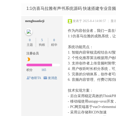
码
网
1:1仿喜马拉雅有声书系统源码 快速搭建专业音频
menghuankeji
发表于 2025-8-4 14:00:57
|
显
作为内容创业者，我们一直在
1:1仿喜马拉雅的成熟系统
0
5
0
主题
狗粮
精华
系统功能亮点：
1. 智能内容审核流程结合A
注册会员
2. 个性化推荐算法根据用户
3. 支持创作者上传音频时附
4. 用户收听时长积分系统，
积分
165
5. 完善的分销体系，创作者
收听TA
发消息
6. 音频内容管理、付费订阅
技术实现方案：
- 后台采用稳定高效的ThinkP
- 移动端使用uniapp+uvui
- PC网页端基于vue3+element
- 采用云存储和CDN加速