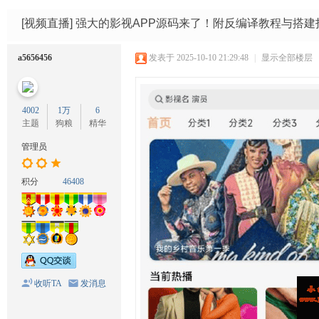
码
网
[视频直播]
强大的影视APP源码来了！附反编译教程与搭建
a5656456
发表于 2025-10-10 21:29:48
|
显示全部楼层
4002
1万
6
主题
狗粮
精华
管理员
积分
46408
收听TA
发消息