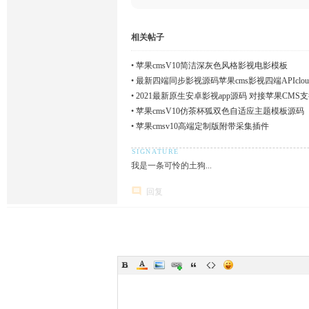
相关帖子
•
苹果cmsV10简洁深灰色风格影视电影模板
•
最新四端同步影视源码苹果cms影视四端APIcl
载
•
2021最新原生安卓影视app源码 对接苹果CMS支
•
苹果cmsV10仿茶杯狐双色自适应主题模板源码
•
苹果cmsv10高端定制版附带采集插件
我是一条可怜的土狗...
回复