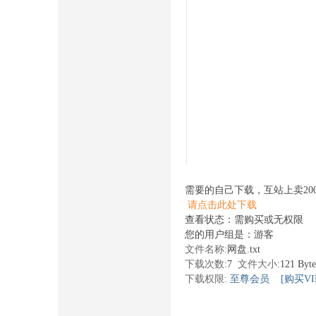
需要的自己下载，互站上卖20
请点击此处下载
查看状态：需购买或无权限
您的用户组是：游客
文件名称:
网盘.txt
下载次数:
7
文件大小:
121 Byt
下载权限:
至尊会员
[购买VI