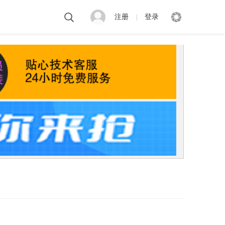
注册
登录
|