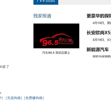
00多了
es
P]
[充值狗粮]
[免费赚狗粮]