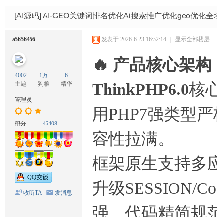
码
网
[AI源码]
AI-GEO关键词排名优化Ai搜索推广优化geo优
a5656456
发表于 2026-6-23 16:52:14
|
显示全部楼层
🔥 产品核心架构：
4002
1万
6
主题
狗粮
精华
ThinkPHP6.0
核
管理员
用PHP7强类型
积分
46408
容性拉满。
框架原生支持多
升级SESSION/
收听TA
发消息
强，代码精简规