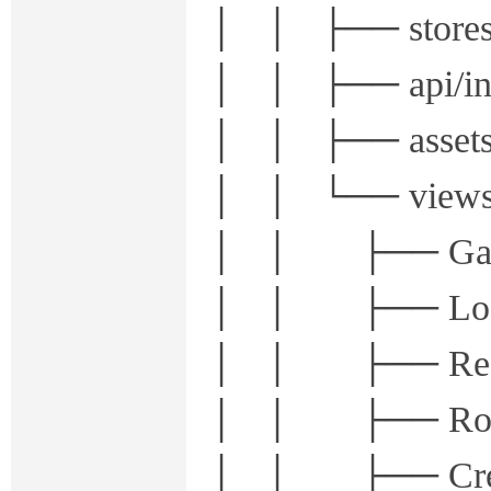
│ │ ├── stor
│ │ ├── api/
│ │ ├── asset
│ │ └── views
│ │ ├── Gam
│ │ ├── Lo
│ │ ├── Reg
│ │ ├── Room
│ │ ├── Crea