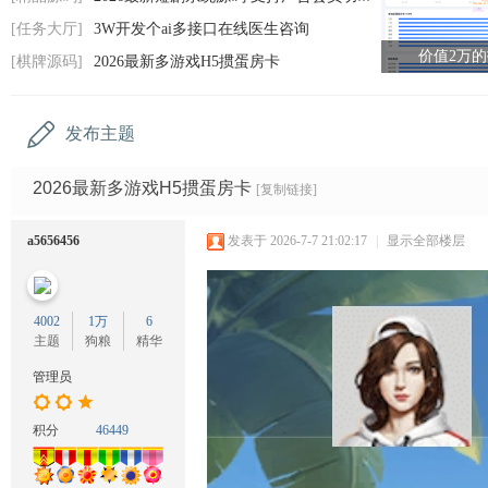
码
[任务大厅]
3W开发个ai多接口在线医生咨询
网
价值2万
[棋牌源码]
2026最新多游戏H5掼蛋房卡
发布主题
2026最新多游戏H5掼蛋房卡
[复制链接]
a5656456
发表于 2026-7-7 21:02:17
|
显示全部楼层
4002
1万
6
主题
狗粮
精华
管理员
积分
46449