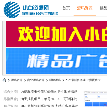
首页
源码资源
精
»
源码资源
›
商业源码资源
›
棋牌源码
›
2026最新多游戏H5掼蛋房卡
小
[综合交流]
内部群流出价值5000元的男性泡妞情感电子书
白
[零撸网赚]
淘宝挂机项目，单号30-100，可矩阵批量操作
源
[精品源码]
2026最新短剧系统源码 支持广告会员功能齐