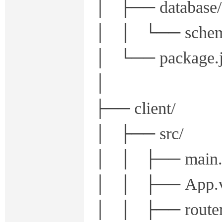
│ ├── database/
│ │ └── sc
│ └── package.j
│
├── clien
│ ├── src/
│ │ ├── m
│ │ ├── A
│ │ ├── rout