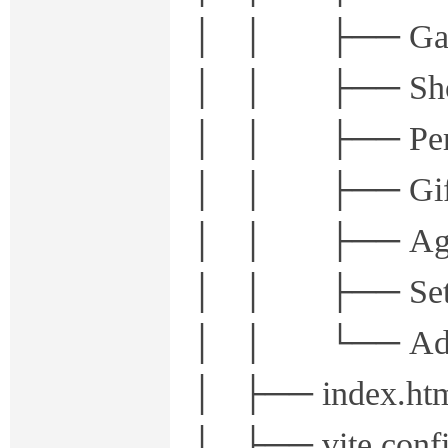
│ │ ├── Game
│ │ ├── Sho
│ │ ├── Perso
│ │ ├── Gif
│ │ ├── Agent
│ │ ├── Setti
│ │ └── Admi
│ ├── index.ht
│ ├── vite.confi