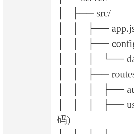
│ ├── src/
│ │ ├── a
│ │ ├── confi
│ │ │ └── d
│ │ ├── routes
│ │ │ ├── 
│ │ │ ├── 
码)