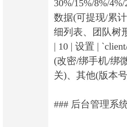
30%/15%/8%
数据(可提现/累
细列表、团队树形
| 10 | 设置 | `cl
(改密/绑手机/绑
关)、其他(版本号
### 后台管理系