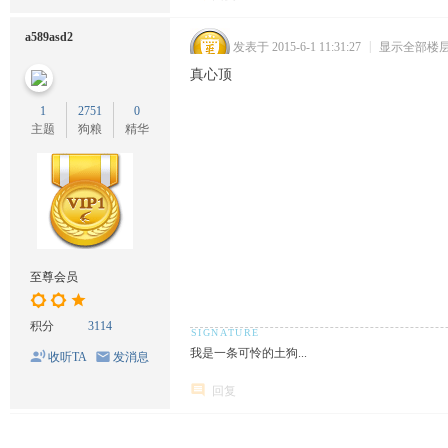
a589asd2
发表于 2015-6-1 11:31:27
|
显示全部楼
真心顶
1
2751
0
主题
狗粮
精华
至尊会员
积分
3114
我是一条可怜的土狗...
收听TA
发消息
回复