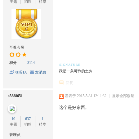
主题
狗粮
精华
至尊会员
积分
3114
我是一条可怜的土狗...
收听TA
发消息
回复
a5888651
发表于 2015-5-31 12:11:32
|
显示全部楼层
这个是好东西。
10
637
1
主题
狗粮
精华
管理员