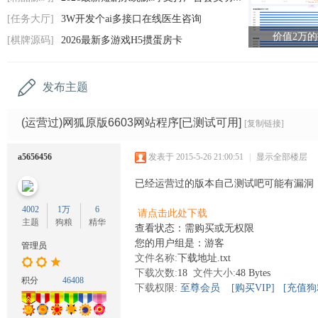
码
[任务大厅]
3W开发个ai多接口在线医生咨询
网
价值2万
[棋牌源码]
2026最新多游戏H5掼蛋房卡
发布主题
(运营过)网狐原版6603网站程序[已测试可用]
[复制链接]
a5656456
发表于 2015-5-26 21:00:51
|
显示全部楼层
已经运营过的版本自己测试吧可能有漏洞
4002
1万
6
请点击此处下载
主题
狗粮
精华
查看状态：需购买或无权限
您的用户组是：游客
管理员
文件名称:
下载地址.txt
下载次数:
18
文件大小:
48 Bytes
积分
46408
下载权限:
至尊会员
[购买VIP]
[充值狗