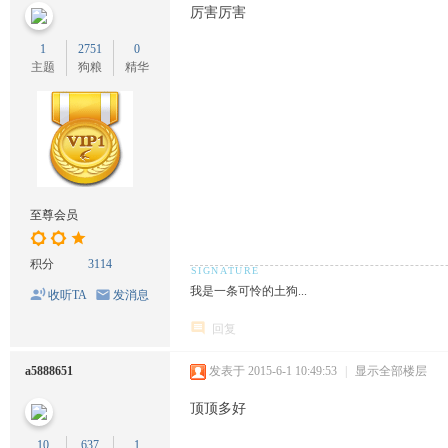
厉害厉害
1
2751
0
主题
狗粮
精华
至尊会员
积分
3114
我是一条可怜的土狗...
收听TA
发消息
回复
a5888651
发表于 2015-6-1 10:49:53
|
显示全部楼层
顶顶多好
10
637
1