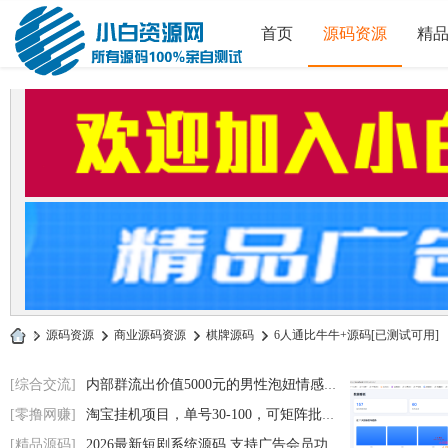
首页
源码资源
精
»
源码资源
›
商业源码资源
›
棋牌源码
›
6人通比牛牛+源码[已测试可用]
小
[综合交流]
内部群流出价值5000元的男性泡妞情感电子书
白
[零撸网赚]
淘宝挂机项目，单号30-100，可矩阵批量操作
源
[精品源码]
2026最新短剧系统源码 支持广告会员功能齐