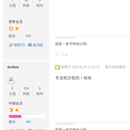
1
99
0
主题
狗粮
精华
荣誉会员
积分
336
我是一条可怜的土狗...
收听TA
发消息
回复
derthen
发表于 2015-8-20 12:56:33
|
显示全部楼层
专业抢沙发的！哈哈
0
104
0
主题
狗粮
精华
中级会员
积分
304
我是一条可怜的土狗...