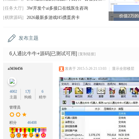
码
[任务大厅]
3W开发个ai多接口在线医生咨询
网
价值2万
[棋牌源码]
2026最新多游戏H5掼蛋房卡
发布主题
6人通比牛牛+源码[已测试可用]
[复制链接]
a5656456
发表于 2015-5-26 21:13:03
|
显示全部楼层
4002
1万
6
主题
狗粮
精华
管理员
积分
46408