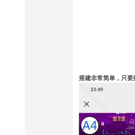
搭建非常简单，只要