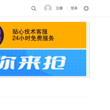
注册
登录
|