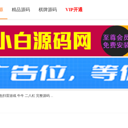
源
精品源码
棋牌源码
VIP开通
包扫雷游戏 牛牛 二八杠 完整源码 ...