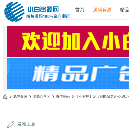
首页
源码资源
精
»
源码资源
›
资源共享区
›
微信源码
›
【小程序】龙兵智能AI名片v5.99.77和v
小
白
源
发布主题