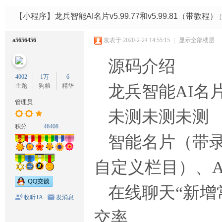
码
网
【小程序】龙兵智能AI名片v5.99.77和v5.99.81（带教程）
a5656456
发表于 2020-2-24 14:55:15
|
显示全部楼层
源码介绍
4002
1万
6
主题
狗粮
精华
龙兵智能AI名片v5
管理员
未测未测未测
积分
46408
智能名片（带
自定义栏目）、A
在线聊天“新增
收听TA
发消息
交率