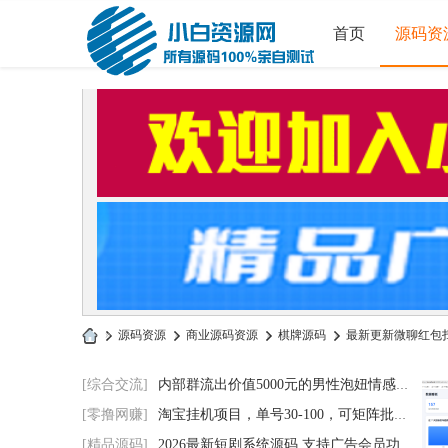
首页
源码资
»
源码资源
›
商业源码资源
›
棋牌源码
›
最新更新微聊红包扫
小
[综合交流]
内部群流出价值5000元的男性泡妞情感电子书
白
[零撸网赚]
淘宝挂机项目，单号30-100，可矩阵批量操作
源
[精品源码]
2026最新短剧系统源码 支持广告会员功能齐