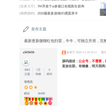
码
[任务大厅]
3W开发个ai多接口在线医生咨询
网
[棋牌源码]
2026最新多游戏H5掼蛋房卡
发布主题
最新更新微聊红包扫雷，牛牛，可独立开房，完
a5656456
发表于 2020-3-2 16:10:12
|
显
源码描述：
公众号，不需要，
直放在那。
有镜像，明天我再
4002
1万
6
主题
狗粮
精华
管理员
积分
46408