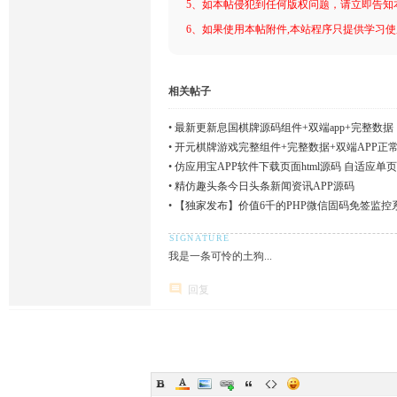
5、如本帖侵犯到任何版权问题，请立即告知
6、如果使用本帖附件,本站程序只提供学习使用
相关帖子
•
最新更新息国棋牌源码组件+双端app+完整数据
•
开元棋牌游戏完整组件+完整数据+双端APP正
•
仿应用宝APP软件下载页面html源码 自适应单
•
精仿趣头条今日头条新闻资讯APP源码
•
【独家发布】价值6千的PHP微信固码免签监控系
我是一条可怜的土狗...
回复