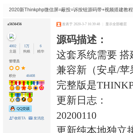
码
网
2020新Thinkphp微信屏=蔽投=诉按钮源码带+视频搭建教程
a5656456
发表于 2020-3-7 16:39:48
|
显示全部楼层
源码描述：
4002
1万
6
主题
狗粮
精华
这套系统需要 搭建th
管理员
兼容新（安卓/苹
积分
46408
完整版是THINK
更新日志：
20200110
收听TA
发消息
更新纯本地独立