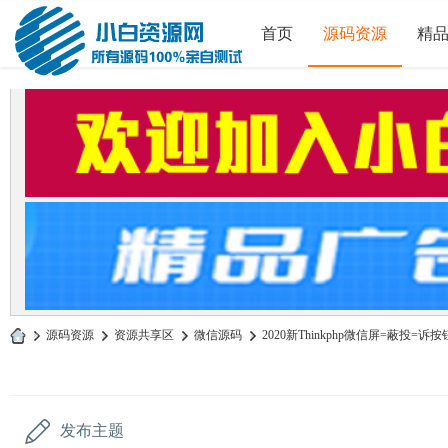
首页
源码资源
精
»
源码资源
›
资源共享区
›
微信源码
›
2020新Thinkphp微信屏=蔽投=诉
小
白
源
发布主题