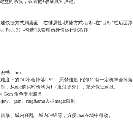
键盘的系统，或者把+改成其它热键。
.exe，创建快捷方式到桌面，右键属性-快捷方式-目标-在“目标”栏后面添加
rvice Pack 3）-勾选“以管理员身份运行此程序”
d
识书、box
难度下的DC不会掉落USC；恶梦难度下的DC有一定机率会掉落U
制，从npc购买时价均为1（度薄除外），充分保证gold。
e jew Gem 角色专用装备
、gem。ring&amu去掉magic限制。
内雷暴、城内狂乱、城内冲锋等，方便char在城中移动。