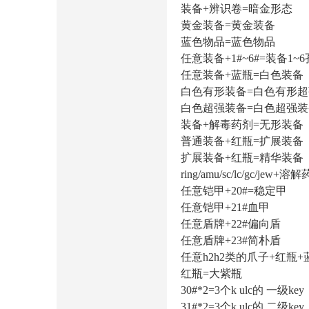
装备+辨识卷=暗金形态
黄金装备=黄金装备
蓝色物品=蓝色物品
任意装备+1#~6#=装备1~6孔（mag
任意装备+蓝瓶=白色装备
白色有形装备=白色有形
白色超强装备=白色超强装
装备+解毒药剂=无形装备（无
普通装备+红瓶=扩展装备
扩展装备+红瓶=精华装备
ring/amu/sc/lc/gc/jew
任意铠甲+20#=稳定甲
任意铠甲+21#血甲
任意盾牌+22#偏向盾
任意盾牌+23#简朴盾
任意h2h2类的爪子+红瓶
红瓶=大紫瓶
30#*2=3个k ulc的 一级key
31#*2=3个k ulc的 二级key