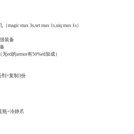
ic max 3s,set max 1s,uiq max 1s）
超强装备
备
ed的armor有50%ed加成）
+溶解药剂=复制3份
+蓝瓶=冷静爪