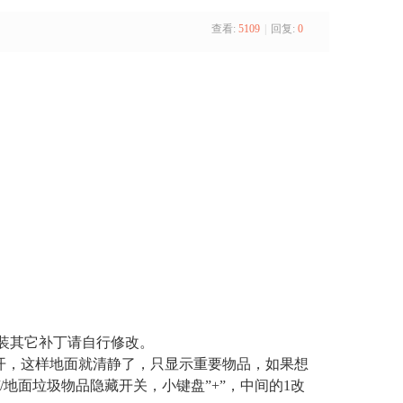
查看:
5109
|
回复:
0
t如要加装其它补丁请自行修改。
开，这样地面就清静了，只显示重要物品，如果想
 VK_ADD//地面垃圾物品隐藏开关，小键盘”+”，中间的1改