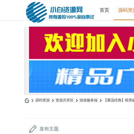
首页
源码资
»
源码资源
›
资源共享区
›
游戏服务端
›
【重温经典】暗黑破坏
小
白
源
发布主题