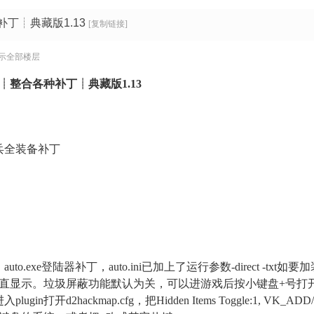
丁┊典藏版1.13
[复制链接]
示全部楼层
┊整合各种补丁┊典藏版1.13
兵全装备补丁
to.exe登陆器补丁，auto.ini已加上了运行参数-direct -tx
一直显示。垃圾屏蔽功能默认为关，可以进游戏后按小键盘+号打
in打开d2hackmap.cfg，把Hidden Items Toggle:1,