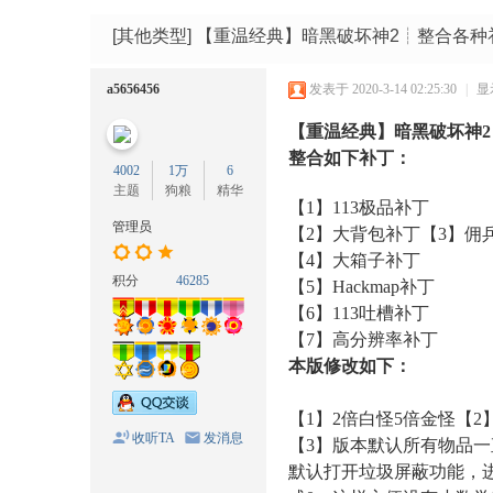
码
网
[其他类型]
【重温经典】暗黑破坏神2┊整合各种补
a5656456
发表于 2020-3-14 02:25:30
|
显
【重温经典】暗黑破坏神2
整合如下补丁：
4002
1万
6
主题
狗粮
精华
【1】113极品补丁
管理员
【2】大背包补丁
【3】佣
【4】大箱子补丁
积分
46285
【5】Hackmap补丁
【6】113吐槽补丁
【7】高分辨率补丁
本版修改如下：
【1】2倍白怪5倍金怪【2】au
收听TA
发消息
【3】版本默认所有物品
默认打开垃圾屏蔽功能，进入plug