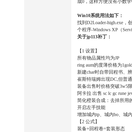
成0，这样方便没有小数学
Win10系统用法如下：
找到D2Loader-high
个程序-Windows XP（Se
关于jp113补丁：
【1 设置】
所有物品属性均为JP
ring aum的度薄价格为1gol
新建char时自带回程书、辨
崔斯特瑞姆出现DC,但普通
装备出售时价格突破3w5限
阿卡拉 出售 sc lc gc run
简化橙装合成：去掉所用的jew
开启左手技能
增加城内tp、城内bo、城
【2 公式】
装备+回程卷=套装形态