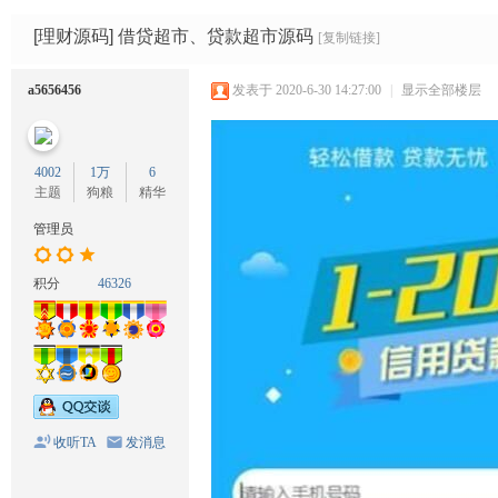
码
网
[理财源码]
借贷超市、贷款超市源码
[复制链接]
a5656456
发表于 2020-6-30 14:27:00
|
显示全部楼层
4002
1万
6
主题
狗粮
精华
管理员
积分
46326
收听TA
发消息