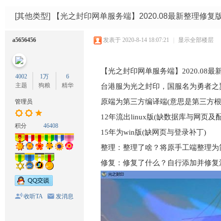
码
网
[其他类型]
【光之封印网单服务端】2020.08最新整理修
a5656456
发表于 2020-8-14 18:07:21
|
显示全部楼层
【光之封印网单服务端】2020.08
4002
1万
6
主题
狗粮
精华
台港服为光之封印，国服名为勇者之
原端为第三方编译端(意思是第三方
管理员
12年流出linux版(缺数据库与网页及
积分
46408
15年为win版(缺网页与登录补丁)
整理：整理了啥？将原手工端整理为
修复：修复了什么？自行添加并修复
收听TA
发消息