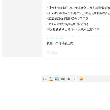
•
【亲测修复版】2021年末新版口红机运营源码
下级/视频搭建教程
•
新YMYS009完全开源二次开发运营影视源码/无
视系统/视频搭建教程
•
2022最新修复版SK5合1 信用盘
•
最新46种模式秒U盗U系统源码
•
6月最新新蜀山神话OL水墨风合集5个本
我是一条可怜的土狗...
回复