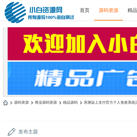
首页
源码资源
精
»
源码资源
›
商业源码资源
›
精品源码
›
亲测柒上支付官方个人免签系统|系统
小
白
源
发布主题