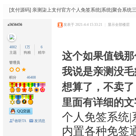
码
网
[支付源码]
亲测柒上支付官方个人免签系统|系统|聚合系统三
a5656456
发表于 2021-4-4 15:33:21
|
显示全部楼层
4002
1万
6
主题
狗粮
精华
这个如果值钱那
管理员
我说是亲测没毛
积分
46408
想算了，不卖了
里面有详细的文
个人免签系统|
收听TA
发消息
内置各种免签