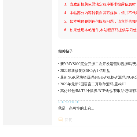
3、当政府机关依照法定程序要求披露信息时
4、本帖部分内容转载自其它媒体，但并不代
5、如本帖侵犯到任何版权问题，请立即告知
6、如果使用本帖附件,本站程序只提供学习使用
相关帖子
•
新YMYS009完全开源二次开发运营影视源码/无
视系统/视频搭建教程
•
2022最新修复版SK5合1 信用盘
•
最新NGK区块链源码/NGK矿机挖矿源码/NG
•
2023年最新7国语言二开刷单源码 重构UI
•
高仿钱包/IM/TP/小狐狸/BTP钱包/获取助记词
我是一条可怜的土狗...
回复