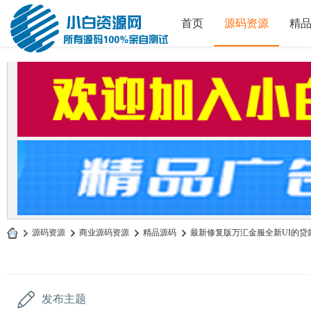
首页
源码资源
精
»
源码资源
›
商业源码资源
›
精品源码
›
最新修复版万汇金服全新UI的贷款源
小
白
源
发布主题