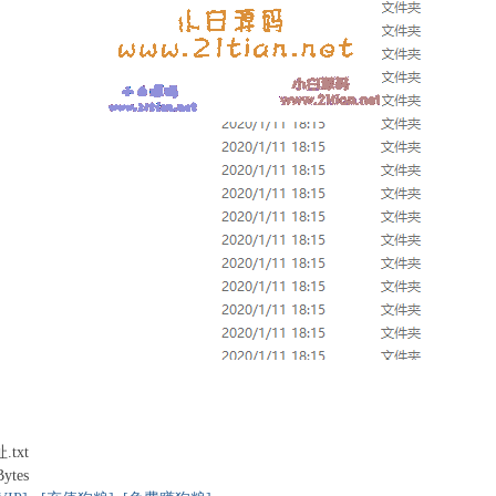
txt
Bytes