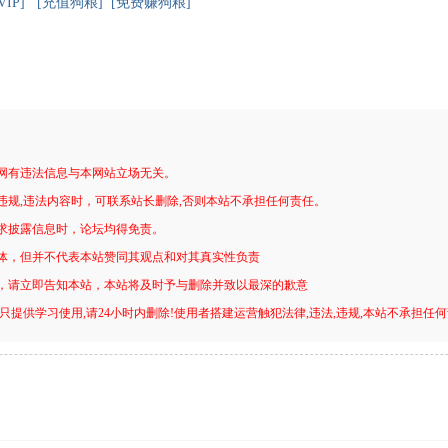
IP]
[充值狗粮]
[免费赚狗粮]
网有违法信息与本网站立场无关。
违规,违法内容时，可联系站长删除,否则本站不承担任何责任。
求披露信息时，论坛均得免责。
体，但并不代表本站赞同其观点和对其真实性负责
，请立即告知本站，本站将及时予与删除并致以最深的歉意
只提供学习使用,请24小时内删除!使用者搭建运营触犯法律,违法,违规,本站不承担任