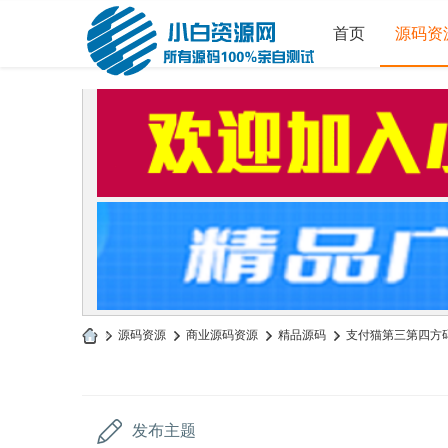
首页
源码资
»
源码资源
›
商业源码资源
›
精品源码
›
支付猫第三第四方码支
小
白
源
发布主题