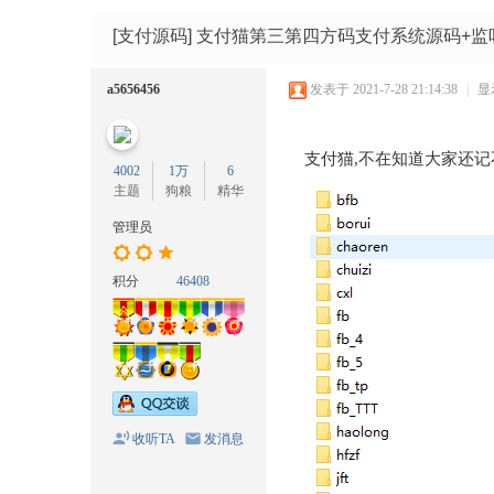
码
网
[支付源码]
支付猫第三第四方码支付系统源码+监听
a5656456
发表于 2021-7-28 21:14:38
|
显
支付猫,不在知道大家还记
4002
1万
6
主题
狗粮
精华
管理员
积分
46408
收听TA
发消息