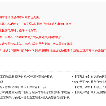
网有违法信息与本网站立场无关。
违规,违法内容时，可联系站长删除,否则本站不承担任何责任。
求披露信息时，论坛均得免责。
体，但并不代表本站赞同其观点和对其真实性负责
，请立即告知本站，本站将及时予与删除并致以最深的歉意
只提供学习使用,请24小时内删除!使用者搭建运营触犯法律,违法,违规,本站不承担任
新富商城完整源码/矿机+空气币+商城合模式
•
【独家发布】有点老的运
源码
•
6000元买的交易所合约
方码支付系统源码+微信支付宝监听工具
•
【完整开源版】新款众人
点赞三级分销
源码服务器完整打包版运营版/非外面那些残缺版/带视频
•
【亲测源码】最新流浪猫流
运营源码/小白版一键配置直装版+接入免签支付接口+视