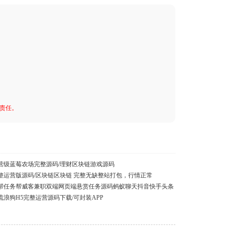
何责任。
营级蓝莓农场完整源码/理财区块链游戏源码
完整运营版源码/区块链区块链 完整无缺整站打包，行情正常
帮任务帮威客兼职双端网页端悬赏任务源码蚂蚁聊天抖音快手头条
浪狗H5完整运营源码下载/可封装APP