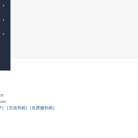
xt
ytes
P]
[充值狗粮]
[免费赚狗粮]