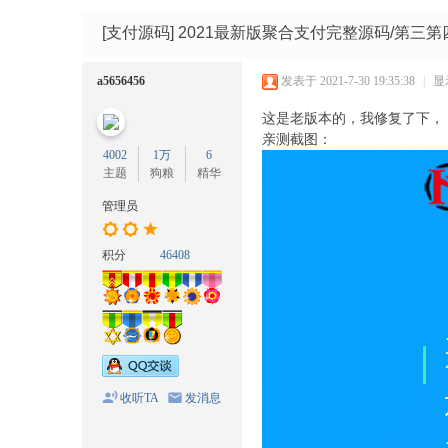
码
网
[支付源码]
2021最新版聚合支付完整源码/第三
a5656456
发表于 2021-7-30 19:35:38
|
显
这是老版本的，我修复了下，
亲测截图：
4002
1万
6
主题
狗粮
精华
管理员
积分
46408
收听TA
发消息