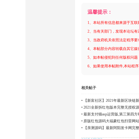
温馨提示：
1、本站所有信息都来源于互联
2、当有关部门，发现本论坛有
3、当政府机关依照法定程序要
4、本帖部分内容转载自其它媒
5、如本帖侵犯到任何版权问题
6、如果使用本帖附件,本站程序
相关帖子
•
【新富社区】2021年最新区块链
•
2021全新拆红包版本完整无授权
•
最新支付猫asp运营版,第三第四
•
原版红包源码大福豪红包扫雷网站
搭建教程
•
【亲测源码】最新阿阳发卡网完整
频搭建教程