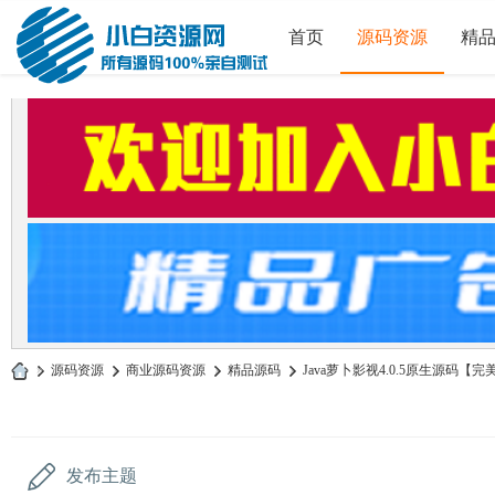
首页
源码资源
精
»
源码资源
›
商业源码资源
›
精品源码
›
Java萝卜影视4.0.5原生源码【完美
小
白
源
发布主题