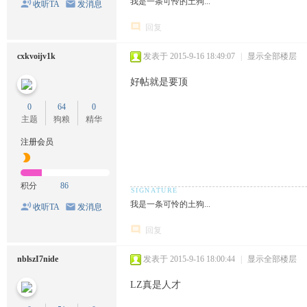
我是一条可怜的土狗...
收听TA
发消息
回复
cxkvoijv1k
发表于 2015-9-16 18:49:07
|
显示全部楼层
好帖就是要顶
0
64
0
主题
狗粮
精华
注册会员
积分
86
我是一条可怜的土狗...
收听TA
发消息
回复
nblszI7nide
发表于 2015-9-16 18:00:44
|
显示全部楼层
LZ真是人才