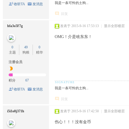
我是一条可怜的土狗...
收听TA
发消息
回复
hfa3o5F7g
发表于 2015-9-16 17:53:13
|
显示全部楼层
OMG！介是啥东东！
0
49
0
主题
狗粮
精华
注册会员
积分
67
我是一条可怜的土狗...
收听TA
发消息
回复
i5i1o0j371h
发表于 2015-9-16 17:42:50
|
显示全部楼层
伤心！！！没有金币