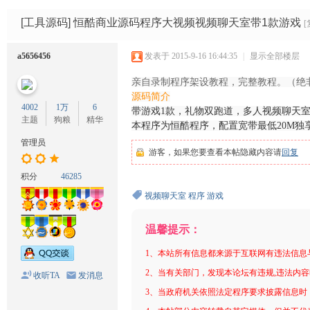
码
网
[工具源码]
恒酷商业源码程序大视频视频聊天室带1款游戏
a5656456
发表于 2015-9-16 16:44:35
|
显示全部楼层
亲自录制程序架设教程，完整教程。（绝
源码简介
4002
1万
6
带游戏1款，礼物双跑道，多人视频聊天
主题
狗粮
精华
本程序为恒酷程序，配置宽带最低20M独享
管理员
游客，如果您要查看本帖隐藏内容请
回复
积分
46285
视频聊天室
程序
游戏
温馨提示：
1、本站所有信息都来源于互联网有违法信息
2、当有关部门，发现本论坛有违规,违法内
收听TA
发消息
3、当政府机关依照法定程序要求披露信息时