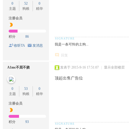
0
52
0
主题
狗粮
精华
注册会员
积分
86
我是一条可怜的土狗...
收听TA
发消息
回复
A1mc不屈不挠
发表于 2015-9-16 17:51:07
|
显示全部楼层
顶起出售广告位
0
53
0
主题
狗粮
精华
注册会员
积分
93