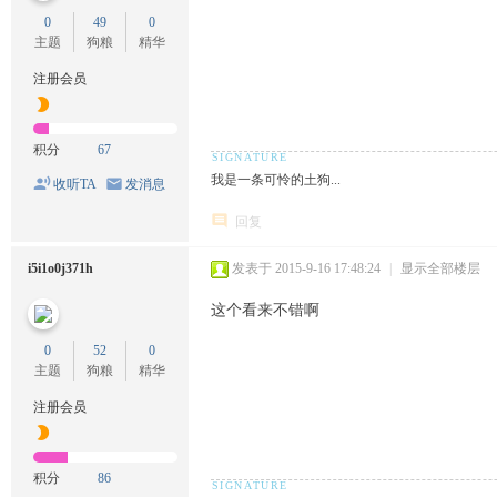
0
49
0
主题
狗粮
精华
注册会员
积分
67
我是一条可怜的土狗...
收听TA
发消息
回复
i5i1o0j371h
发表于 2015-9-16 17:48:24
|
显示全部楼层
这个看来不错啊
0
52
0
主题
狗粮
精华
注册会员
积分
86