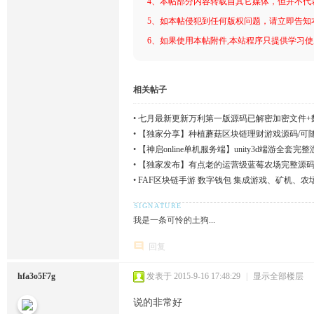
4、本帖部分内容转载自其它媒体，但并不代
5、如本帖侵犯到任何版权问题，请立即告知
6、如果使用本帖附件,本站程序只提供学习使用
相关帖子
•
七月最新更新万利第一版源码已解密加密文件+
•
【独家分享】种植蘑菇区块链理财游戏源码/可
•
【神启online单机服务端】unity3d端游全套
•
【独家发布】有点老的运营级蓝莓农场完整源码
•
FAF区块链手游 数字钱包 集成游戏、矿机、农
我是一条可怜的土狗...
回复
hfa3o5F7g
发表于 2015-9-16 17:48:29
|
显示全部楼层
说的非常好