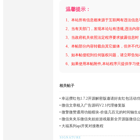
温馨提示：
1、本站所有信息都来源于互联网有违法信息
2、当有关部门，发现本论坛有违规,违法内
3、当政府机关依照法定程序要求披露信息时
4、本帖部分内容转载自其它媒体，但并不代
5、如本帖侵犯到任何版权问题，请立即告知
6、如果使用本帖附件,本站程序只提供学习使用
相关帖子
•
幸运攒红包1.7.2开源解密版邀请好友红包活
•
微信文章植入广告源码V2.1代理修复版
•
微擎微赞通用功能模块-价值几百元的时间轴生
•
微信夹夹乐微信夹娃娃游戏最新全开源版微信
•
大福系列api开奖对接教程