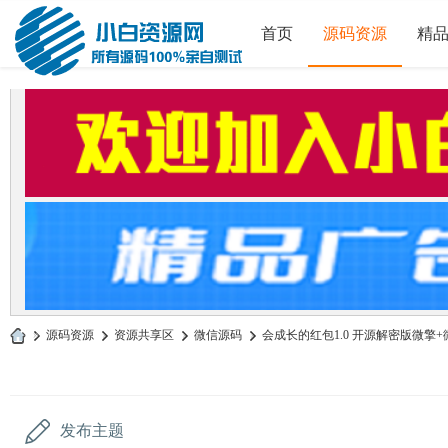
首页
源码资源
精
»
源码资源
›
资源共享区
›
微信源码
›
会成长的红包1.0 开源解密版微擎+微
小
白
源
发布主题