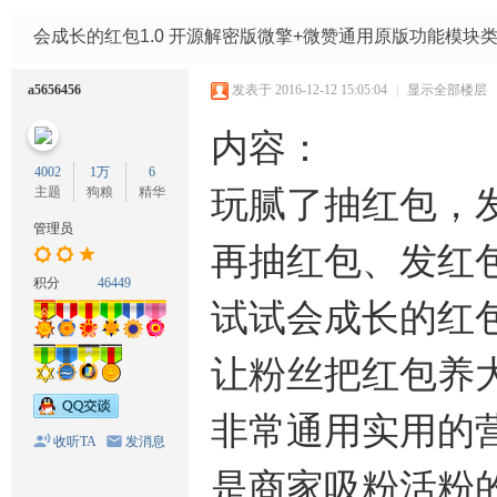
码
网
会成长的红包1.0 开源解密版微擎+微赞通用原版功能模块
a5656456
发表于 2016-12-12 15:05:04
|
显示全部楼层
内容：
4002
1万
6
主题
狗粮
精华
玩腻了抽红包，
管理员
再抽红包、发红
积分
46449
试试会成长的红
让粉丝把红包养
非常通用实用的
收听TA
发消息
是商家吸粉活粉