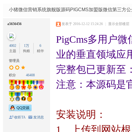
码
网
小猪微信营销系统旗舰版源码PIGCMS加盟版微信第三方
a5656456
发表于 2016-12-12 15:24:26
|
显示全部楼层
PigCms多用户
4002
1万
6
主题
狗粮
精华
业的垂直领域应
管理员
完整包已更新至：20
积分
46408
注意：本源码是
安装说明：
收听TA
发消息
1、上传到网站