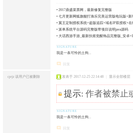
•
2017鼎盛菜票网，最新修复完整版
•
七月更新网狐旗舰打渔乐完美运营版电玩版+新
•
翼王定制授权系统+盗版追踪+域名IP双授权+
•
派单系统平台源码完整版带项目说明java源码
•
大话西游手游_最新扶摇觉醒饰品完整版_安卓+I
我是一条可怜的土狗...
回复
cprjz
该用户已被删除
发表于 2017-12-25 22:14:48
|
显示全部楼层
提示:
作者被禁止
我是一条可怜的土狗...
回复