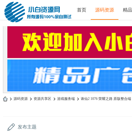
首页
源码资源
精
»
源码资源
›
资源共享区
›
游戏服务端
›
诛仙2 1076 荣耀之路 原版整合端 
小
白
源
发布主题