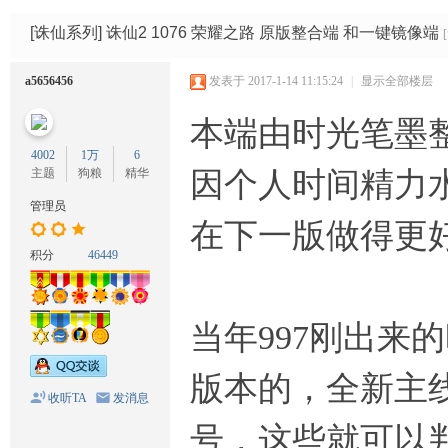
码
网
[诛仙系列]
诛仙2 1076 荣耀之路 原版整合端 和一键镜像端
a5656456
发表于 2017-1-14 11:15:24
|
显示全部楼层
本端由时光笔墨
4002
1万
6
主题
狗粮
精华
因个人时间精力
管理员
在下一版做得更
积分
46449
当年997刚出来
版本的，全新主
收听TA
发消息
号，这些就可以