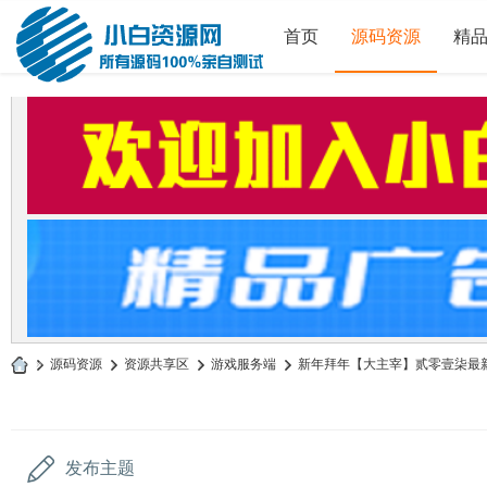
首页
源码资源
精
»
源码资源
›
资源共享区
›
游戏服务端
›
新年拜年【大主宰】贰零壹柒最新完
小
白
源
发布主题