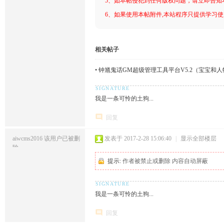
5、如本帖侵犯到任何版权问题，请立即告知
6、如果使用本帖附件,本站程序只提供学习使用
相关帖子
•
钟馗鬼话GM超级管理工具平台V5.2（宝宝和人
我是一条可怜的土狗...
回复
aiwcms2016
该用户已被删
发表于 2017-2-28 15:06:40
|
显示全部楼层
除
提示:
作者被禁止或删除 内容自动屏蔽
我是一条可怜的土狗...
回复