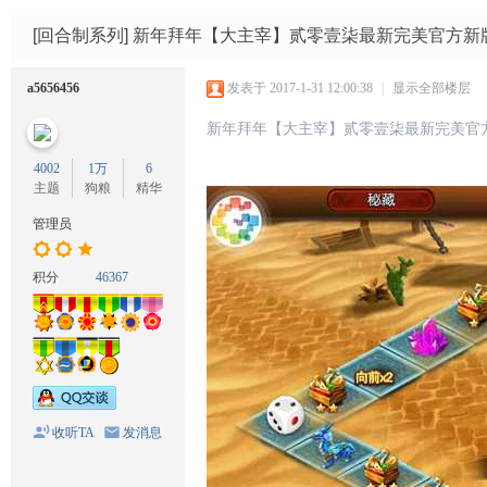
码
网
[回合制系列]
新年拜年【大主宰】贰零壹柒最新完美官方新版
a5656456
发表于 2017-1-31 12:00:38
|
显示全部楼层
新年拜年
【大主宰】贰零壹柒最新完美官方
4002
1万
6
主题
狗粮
精华
管理员
积分
46367
收听TA
发消息