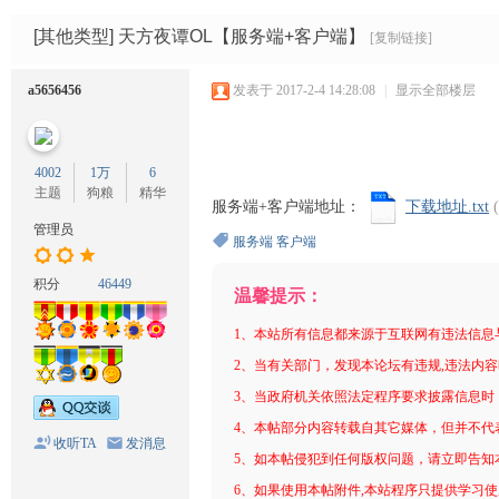
码
网
[其他类型]
天方夜谭OL【服务端+客户端】
[复制链接]
a5656456
发表于 2017-2-4 14:28:08
|
显示全部楼层
4002
1万
6
主题
狗粮
精华
服务端+客户端地址：
下载地址.txt
管理员
服务端
客户端
积分
46449
温馨提示：
1、本站所有信息都来源于互联网有违法信息
2、当有关部门，发现本论坛有违规,违法内
3、当政府机关依照法定程序要求披露信息时
4、本帖部分内容转载自其它媒体，但并不代
收听TA
发消息
5、如本帖侵犯到任何版权问题，请立即告知
6、如果使用本帖附件,本站程序只提供学习使用