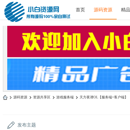
首页
源码资源
精
»
源码资源
›
资源共享区
›
游戏服务端
›
天方夜谭OL【服务端+客户端】
小
白
源
发布主题