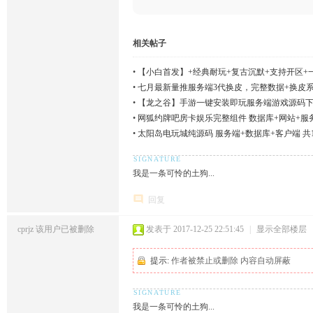
相关帖子
•
【小白首发】+经典耐玩+复古沉默+支持开区+
•
七月最新量推服务端3代换皮，完整数据+换皮
•
【龙之谷】手游一键安装即玩服务端游戏源码下载
•
网狐约牌吧房卡娱乐完整组件 数据库+网站+服
•
太阳岛电玩城纯源码 服务端+数据库+客户端 共
我是一条可怜的土狗...
回复
cprjz
该用户已被删除
发表于 2017-12-25 22:51:45
|
显示全部楼层
提示:
作者被禁止或删除 内容自动屏蔽
我是一条可怜的土狗...