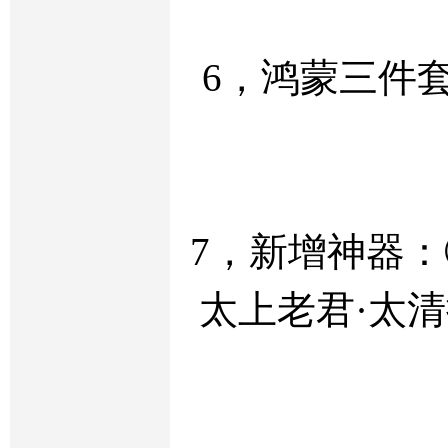
6，鸿蒙三件
7，新增神器：
太上老君·太