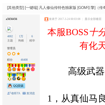
码
网
[其他类型]
[一键端] 凡人修仙传特色独家版 [GOM引擎]（传
a5656456
发表于 2017-3-24 00:03:08
|
显示全部楼层
本服BOSS
十
4002
1万
6
主题
狗粮
精华
有化天
管理员
积分
46408
高级武器
收听TA
发消息
1，从真仙马良