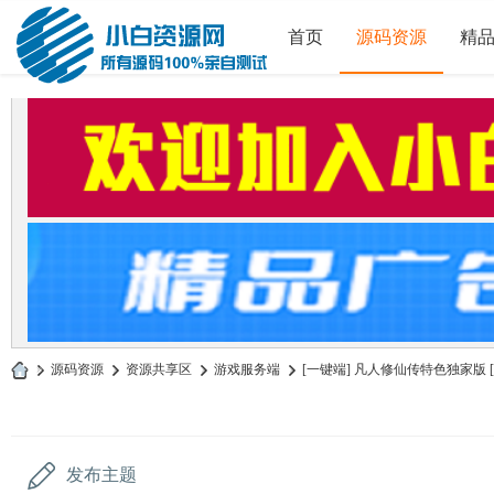
首页
源码资源
精
»
源码资源
›
资源共享区
›
游戏服务端
›
[一键端] 凡人修仙传特色独家版 [
小
白
源
发布主题