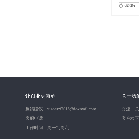
请稍候...
让创业更简单
关于我
反馈建议：xiaotuzi2018@foxmail.com
交流
客服电话：
客户端下
工作时间：周一到周六