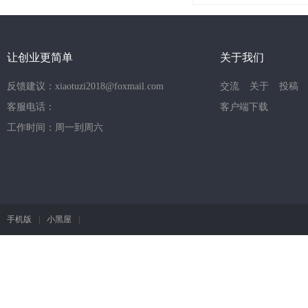
让创业更简单
关于我们
反馈建议：xiaotuzi2018@foxmail.com
交流
关于
投稿
客服电话：
客户端下载
工作时间：周一到周六
手机版
|
小黑屋
|