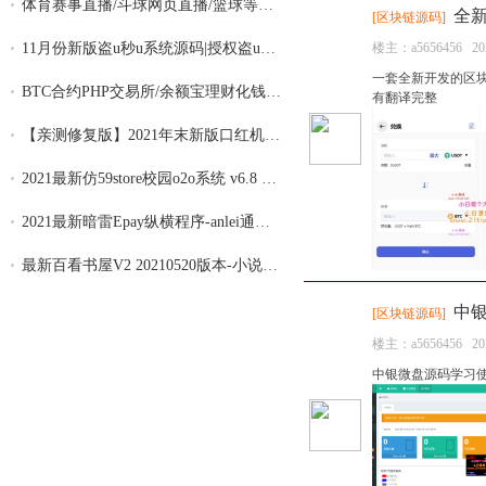
体育赛事直播/斗球网页直播/篮球等体育游戏
全新
[
区块链源码
]
楼主：
a5656456
20
11月份新版盗u秒u系统源码|授权盗u系统|盗u
一套全新开发的区块链
BTC合约PHP交易所/余额宝理财化钱包/自带ph
有翻译完整
【亲测修复版】2021年末新版口红机运营源码
2021最新仿59store校园o2o系统 v6.8 夜猫店
2021最新暗雷Epay纵横程序-anlei通道融合一
最新百看书屋V2 20210520版本-小说APP网站
中
[
区块链源码
]
楼主：
a5656456
20
中银微盘源码学习