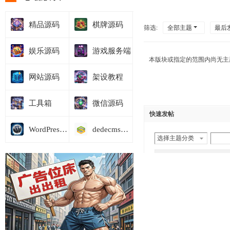
精品源码
棋牌源码
筛选:
全部主题
最后
娱乐源码
游戏服务端
本版块或指定的范围内尚无主
网站源码
架设教程
工具箱
微信源码
快速发帖
WordPress模板
dedecms商业模板
选择主题分类