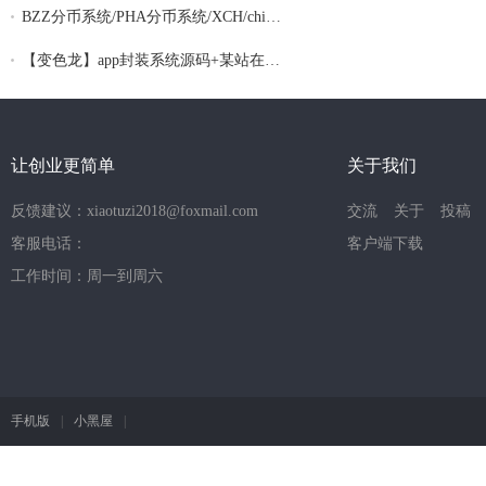
BZZ分币系统/PHA分币系统/XCH/chia分币 奇
【变色龙】app封装系统源码+某站在售上千的
让创业更简单
关于我们
反馈建议：xiaotuzi2018@foxmail.com
交流
关于
投稿
客服电话：
客户端下载
工作时间：周一到周六
手机版
|
小黑屋
|