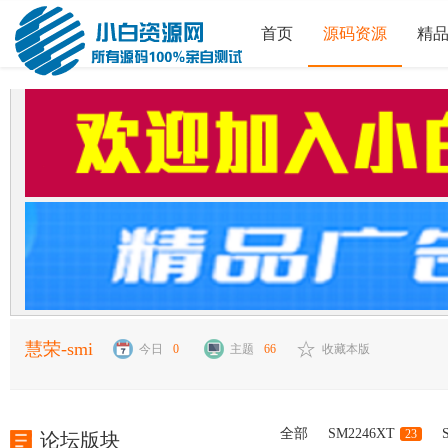
首页
源码资源
精
慧荣-smi
今日
0
主题
66
收藏本版
全部
SM2246XT
23
论坛版块