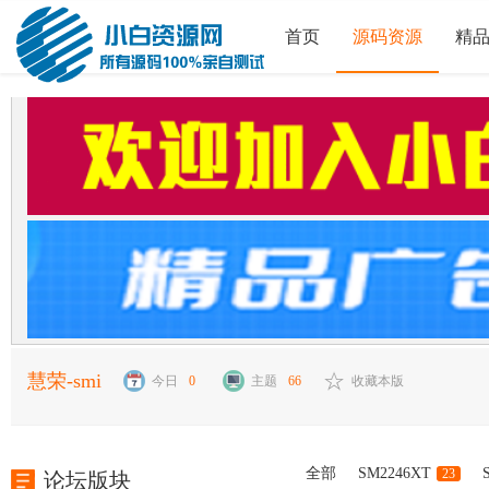
首页
源码资源
精
慧荣-smi
今日
0
主题
66
收藏本版
全部
SM2246XT
23
论坛版块