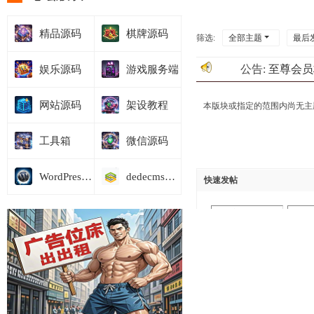
精品源码
棋牌源码
筛选:
全部主题
最后
公告:
至尊会员
娱乐源码
游戏服务端
网站源码
架设教程
本版块或指定的范围内尚无主
工具箱
微信源码
WordPress模板
dedecms商业模板
快速发帖
选择主题分类