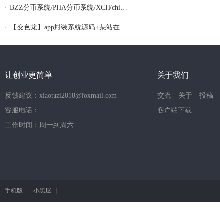
BZZ分币系统/PHA分币系统/XCH/chia分币 奇
【变色龙】app封装系统源码+某站在售上千的
让创业更简单
关于我们
反馈建议：xiaotuzi2018@foxmail.com
交流
关于
投稿
客服电话：
客户端下载
工作时间：周一到周六
手机版
|
小黑屋
|