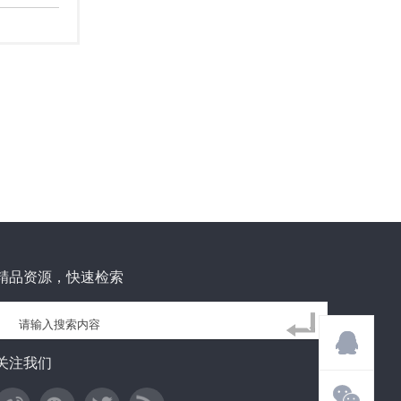
精品资源，快速检索
关注我们