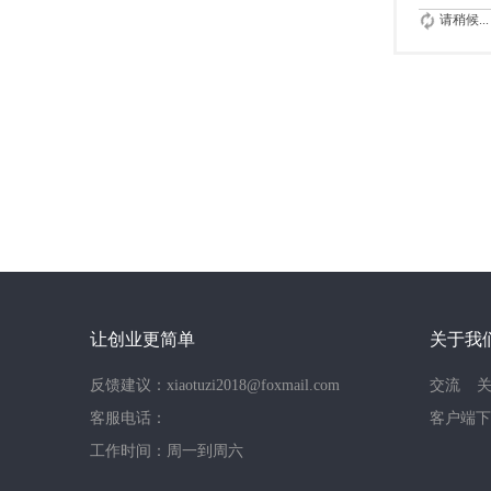
请稍候...
让创业更简单
关于我
反馈建议：xiaotuzi2018@foxmail.com
交流
客服电话：
客户端下
工作时间：周一到周六