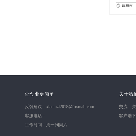
请稍候...
让创业更简单
关于我
反馈建议：xiaotuzi2018@foxmail.com
交流
客服电话：
客户端下
工作时间：周一到周六