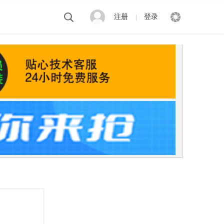
注册
登录
|