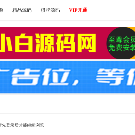
源
精品源码
棋牌源码
VIP开通
请先登录后才能继续浏览