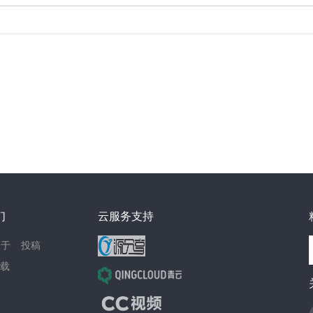
们
云服务支持
关于
投稿
载