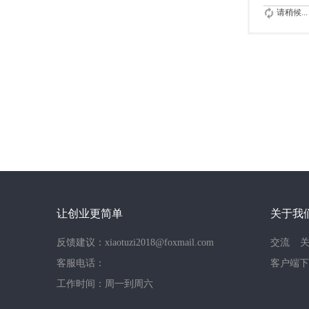
请稍候...
让创业更简单
关于我
反馈建议：xiaotuzi2018@foxmail.com
交流
客服电话：
客户端下
工作时间：周一到周六