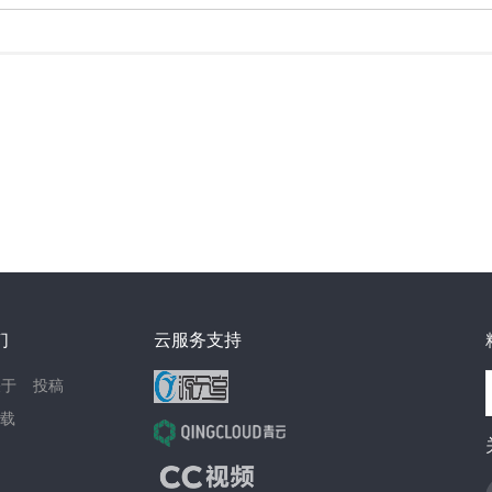
们
云服务支持
关于
投稿
载