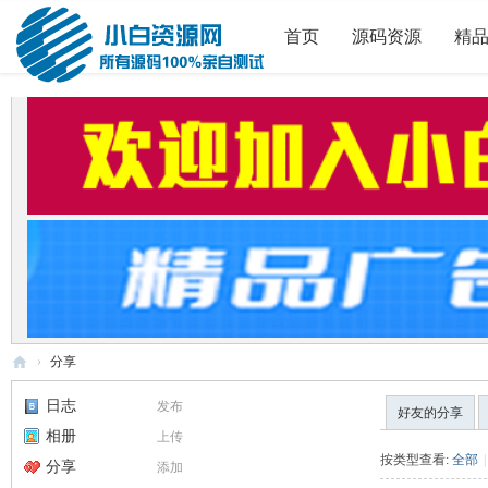
首页
源码资源
精
›
分享
小
日志
发布
好友的分享
白
相册
上传
源
按类型查看:
全部
|
分享
添加
码