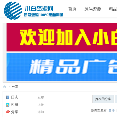
首页
源码资源
精
›
分享
小
日志
发布
好友的分享
白
相册
上传
源
按类型查看:
全部
|
分享
添加
码